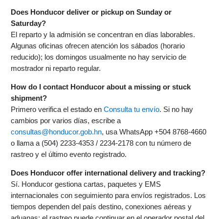
Does Honducor deliver or pickup on Sunday or
Saturday?
El reparto y la admisión se concentran en días laborables.
Algunas oficinas ofrecen atención los sábados (horario
reducido); los domingos usualmente no hay servicio de
mostrador ni reparto regular.
How do I contact Honducor about a missing or stuck
shipment?
Primero verifica el estado en
Consulta tu envío
. Si no hay
cambios por varios días, escribe a
consultas@honducor.gob.hn
, usa WhatsApp +504 8768-4660
o llama a (504) 2233-4353 / 2234-2178 con tu número de
rastreo y el último evento registrado.
Does Honducor offer international delivery and tracking?
Sí. Honducor gestiona cartas, paquetes y EMS
internacionales con seguimiento para envíos registrados. Los
tiempos dependen del país destino, conexiones aéreas y
aduanas; el rastreo puede continuar en el operador postal del