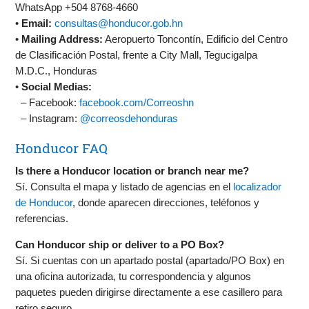
WhatsApp +504 8768-4660
•
Email:
consultas@honducor.gob.hn
•
Mailing Address:
Aeropuerto Toncontín, Edificio del Centro
de Clasificación Postal, frente a City Mall, Tegucigalpa
M.D.C., Honduras
•
Social Medias:
– Facebook:
facebook.com/Correoshn
– Instagram:
@correosdehonduras
Honducor FAQ
Is there a Honducor location or branch near me?
Sí. Consulta el mapa y listado de agencias en el
localizador
de Honducor
, donde aparecen direcciones, teléfonos y
referencias.
Can Honducor ship or deliver to a PO Box?
Sí. Si cuentas con un apartado postal (apartado/PO Box) en
una oficina autorizada, tu correspondencia y algunos
paquetes pueden dirigirse directamente a ese casillero para
retiro seguro.